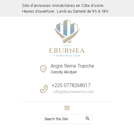
Site d’annonces immobilières en Côte d’Ivoire.
Heures d'ouverture:
Lundi au Samedi de 9 h à 18 h
ACCUEIL
PROPRIETES
SERVICES
NOTRE EQUIPE
CONTACTS
Angre 9eme Tranche
Cocody Abidjan
+225 0778268017
info@eburneaimmo.com